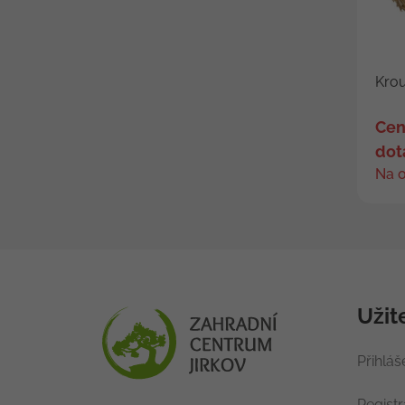
Krou
Cen
dot
Na 
Užit
Přihláš
Regist