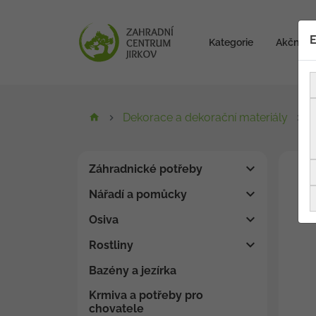
E
Kategorie
Akční zb
Dekorace a dekorační materiály
D
Záhradnické potřeby
Nářadí a pomůcky
Osiva
Rostliny
Bazény a jezírka
Krmiva a potřeby pro
chovatele