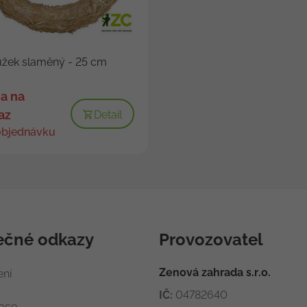
žek slaměný - 25 cm
a na
az
Detail
objednávku
ečné odkazy
Provozovatel
Zenová zahrada s.r.o.
ení
IČ:
04782640
race