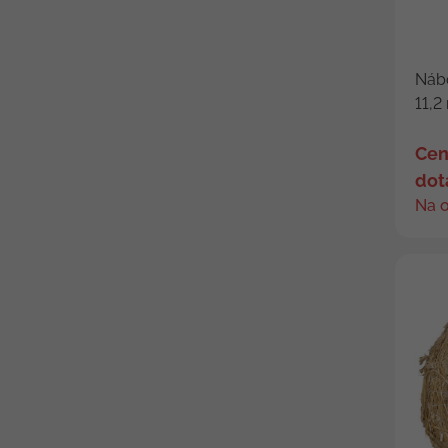
Nábo
11,2
Cen
dot
Na 