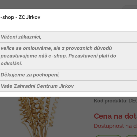
-shop - ZC Jirkov
oží
Blog
Kontakty
Vážení zákazníci,
velice se omlouváme, ale z provozních důvodů
ekorace - Cane curly twist 5 ks
pozastavujeme náš e-shop. Pozastavení platí do
odvolání.
Děkujeme za pochopení,
Dekorace - Can
Vaše Zahradní Centrum Jirkov
Vhodné k dekoraci.
Kód produktu:
DE0
Cena na dot
Dostupnost na d