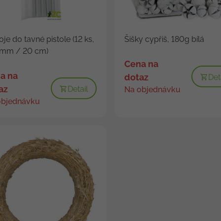
je do tavné pistole (12 ks,
Šišky cypřiš, 180g bílá
 mm / 20 cm)
Cena na
a na
dotaz
Det
az
Detail
Na objednávku
objednávku