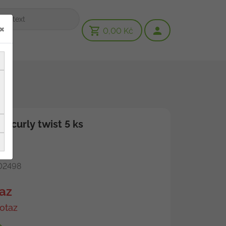
×
0,00 Kč
e curly twist 5 ks
2498
az
otaz