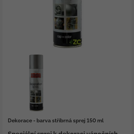
Dekorace - barva stříbrná sprej 150 ml
Speciální sprej k dekoraci vánočních