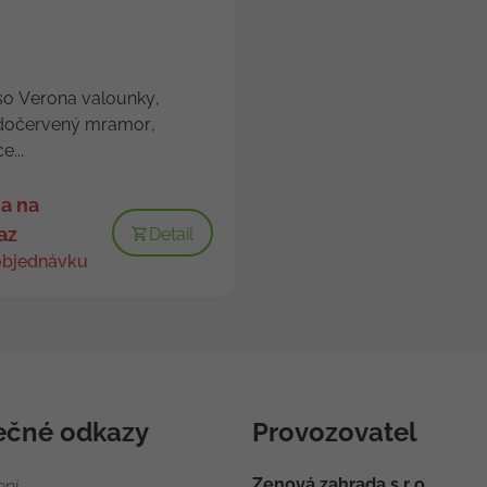
o Verona valounky,
dočervený mramor,
e...
a na
az
Detail
objednávku
ečné odkazy
Provozovatel
Zenová zahrada s.r.o.
ení