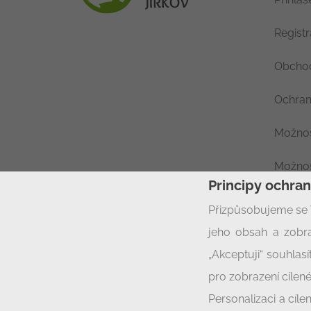
Regist
Obchod
Ochran
Možnos
Možnos
Principy ochra
Nastav
Přizpůsobujeme se 
jeho obsah a zobra
„Akceptuji“ souhla
pro zobrazení cílené
Personalizaci a cíl