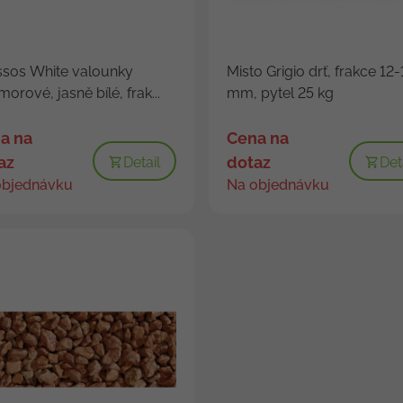
sos White valounky
Misto Grigio drť, frakce 12-
orové, jasně bílé, frak...
mm, pytel 25 kg
a na
Cena na
az
dotaz
Detail
Det
objednávku
Na objednávku