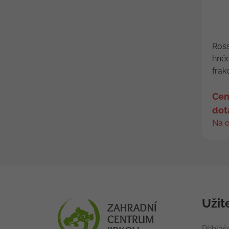
Ross
hně
frakc
Cen
dot
Na 
Užit
Přihláš