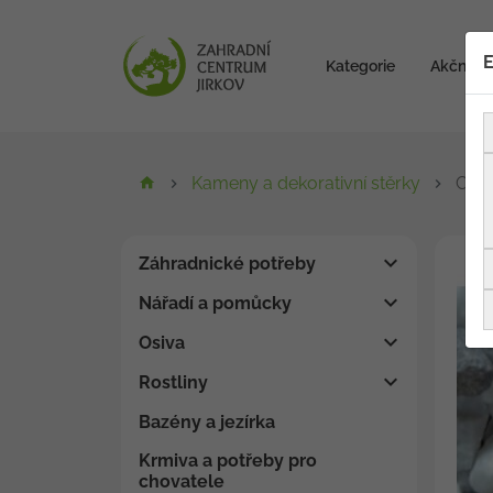
E
Kategorie
Akční zb
Kameny a dekorativní stěrky
Ciel
Záhradnické potřeby
Nářadí a pomůcky
Osiva
Rostliny
Bazény a jezírka
Krmiva a potřeby pro
chovatele