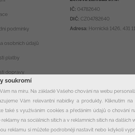
IČ:
04782640
race
DIČ:
CZ04782640
Adresa:
Hornická 1426, 431 11
ní podmínky
a osobních údajů
ti platby
ti dopravy
ny soukromí
ení soukromí
Vám na míru. Na základě Vašeho chování na webu personal
zujeme Vám relevantní nabídky a produkty. Kliknutím na t
síte také s využíváním cookies a předáním údajů o chování 
 reklamy na sociálních sítích a v reklamních sítích na dalších
enou reklamu si můžete podrobněji nastavit nebo kdykoli vyp