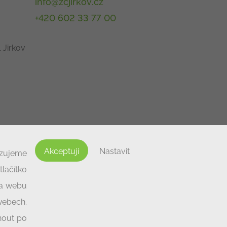
info@zcjirkov.cz
+420 602 33 77 00
 Jirkov
Akceptuji
Nastavit
izujeme
lačítko
na webu
 webech.
nout po