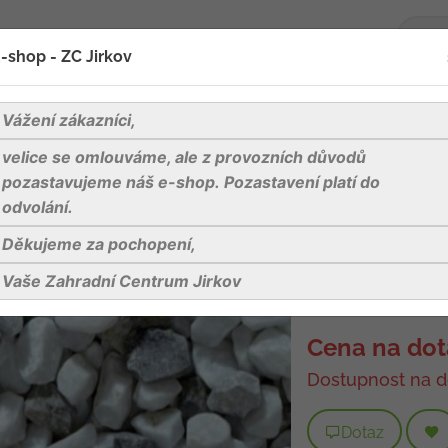
-shop - ZC Jirkov
oží
Blog
Kontakty
Vážení zákazníci,
velice se omlouváme, ale z provozních důvodů
o drť, frakce 8-12 mm, pytel 25 kg
pozastavujeme náš e-shop. Pozastavení platí do
odvolání.
Děkujeme za pochopení,
Cielo drť, fra
Vaše Zahradní Centrum Jirkov
Kód produktu:
OK
Cena na dot
Dostupnost na d
Dotaz