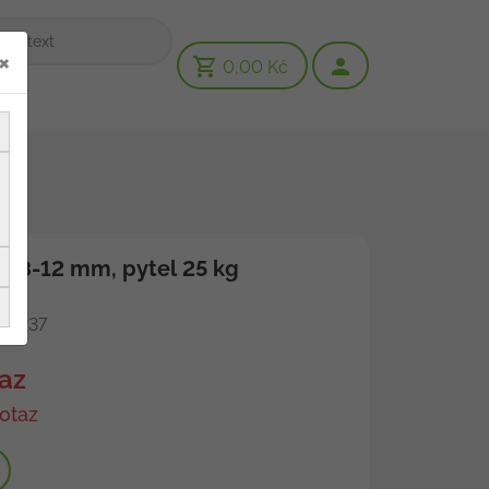
×
0,00 Kč
kce 8-12 mm, pytel 25 kg
00237
az
otaz