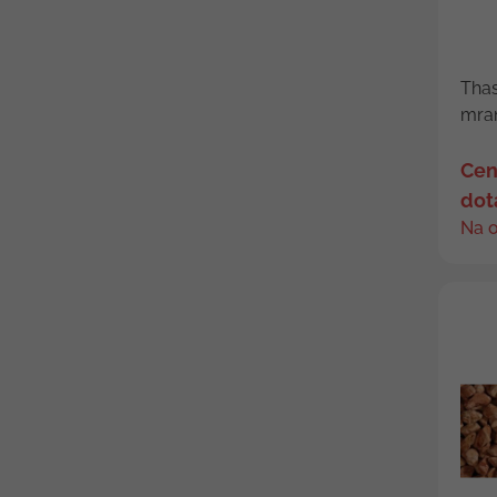
Thas
mram
Cen
dot
Na 