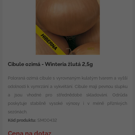
Cibule ozimá - Winteria žlutá 2,5g
Poloraná ozimá cibule s vyrovnaným kulatým tvarem a vyšší
odolností k vymrzání a vykvétání. Cibule mají pevnou slupku
a jsou vhodné pro střednědobé skladování. Odrůda
poskytuje stabilně vysoké výnosy i v méně příznivých
sezónách.
Kód produktu:
SM00432
Cena na dotaz