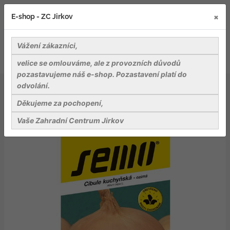
×
E-shop - ZC Jirkov
Vážení zákazníci,
velice se omlouváme, ale z provozních důvodů
pozastavujeme náš e-shop. Pozastavení platí do
odvolání.
Osiva
Zelenina
Cibule ozimá - Winteria žlutá 2,5g
Děkujeme za pochopení,
Vaše Zahradní Centrum Jirkov