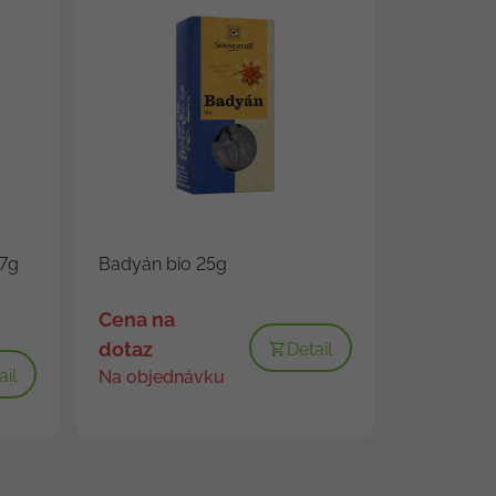
27g
Badyán bio 25g
Cena na
dotaz
Detail
ail
Na objednávku