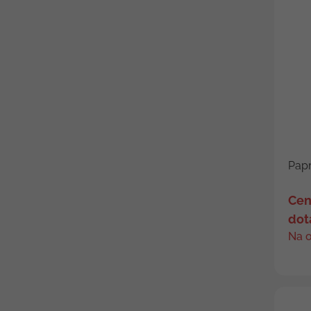
Papr
Cen
dot
Na 