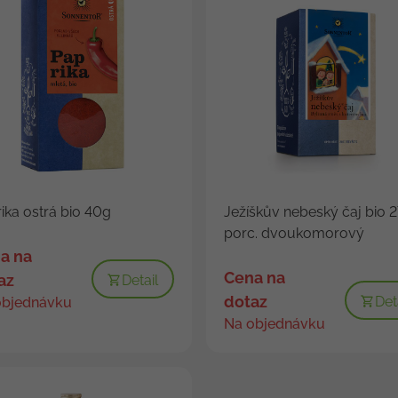
ika ostrá bio 40g
Ježíškův nebeský čaj bio 
porc. dvoukomorový
a na
Cena na
az
Detail
dotaz
Det
objednávku
Na objednávku