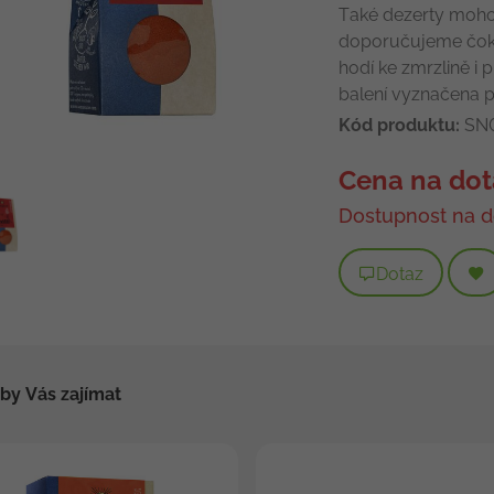
Také dezerty mohou
doporučujeme čoko
hodí ke zmrzlině i 
balení vyznačena 
Kód produktu:
SN
Cena na dot
Dostupnost na d
Dotaz
by Vás zajímat