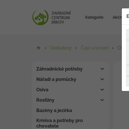
E
Kategorie
Akční zb
Delikatesy
Čaje a koření
Chill
Záhradnické potřeby
Nářadí a pomůcky
Osiva
Rostliny
Bazény a jezírka
Krmiva a potřeby pro
chovatele