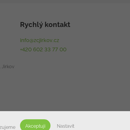
Rychlý kontakt
info@zcjirkov.cz
+420 602 33 77 00
 Jirkov
Akceptuji
Nastavit
izujeme