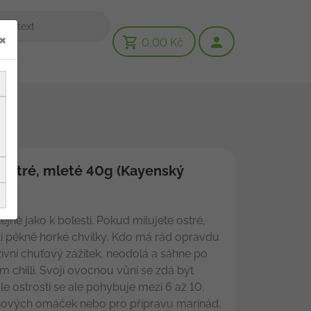
×
0,00 Kč
ra ostré, mleté 40g (Kayenský
ejně jako k bolesti. Pokud milujete ostré,
illi pěkně horké chvilky. Kdo má rád opravdu
zivní chuťový zážitek, neodolá a sáhne po
 chilli. Svojí ovocnou vůní se zdá být
e ostrosti se ale pohybuje mezi 6 až 10.
inových omáček nebo pro přípravu marinád.