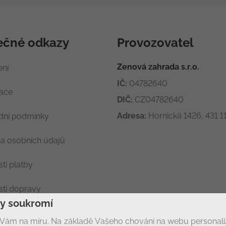
ečné odkazy
Provozovatel
Zenová zahrada s.r.o.
ení
IČ:
04782640
race
DIČ:
CZ04782640
Adresa:
Hornická 1426, 431 11
ní podmínky
a osobních údajů
ti platby
ti dopravy
ny soukromí
ení soukromí
Vám na míru. Na základě Vašeho chování na webu personal