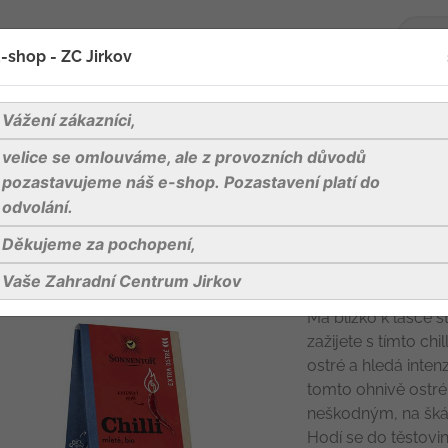
-shop - ZC Jirkov
oží
Blog
Kontakty
Vážení zákazníci,
velice se omlouváme, ale z provozních důvodů
i bio extra ostré, mleté 40g (Kayenský pepř)
pozastavujeme náš e-shop. Pozastavení platí do
odvolání.
Děkujeme za pochopení,
Chilli bio ext
pepř)
Vaše Zahradní Centrum Jirkov
Má blízko k lásce st
zažijete s tímto ch
ostré a hledá inten
tomto ohnivě ostrém
neškodným, na škál
Hodí se do těstov