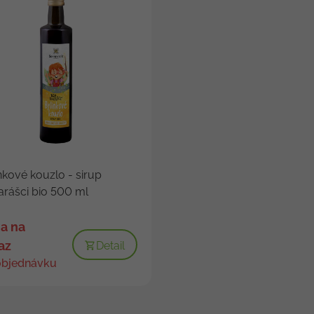
nkové kouzlo - sirup
arášci bio 500 ml
a na
az
Detail
objednávku