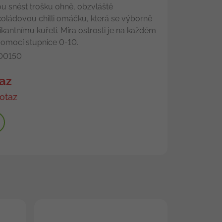
 snést trošku ohně, obzvláště
ládovou chilli omáčku, která se výborně
pikantnímu kuřeti. Míra ostrosti je na každém
pomocí stupnice 0-10.
00150
az
otaz