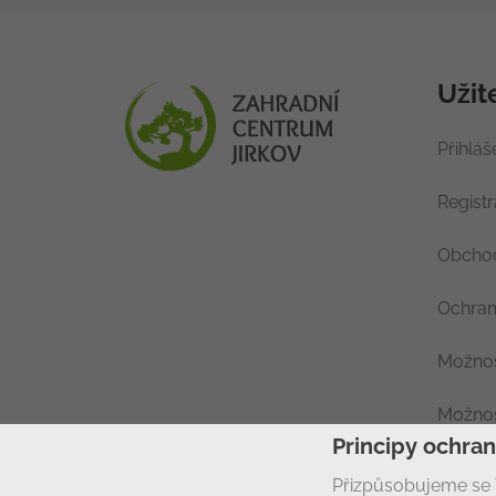
Užit
Přihláš
Regist
Obchod
Ochran
Možnos
Možnos
Principy ochra
Nastav
Přizpůsobujeme se 