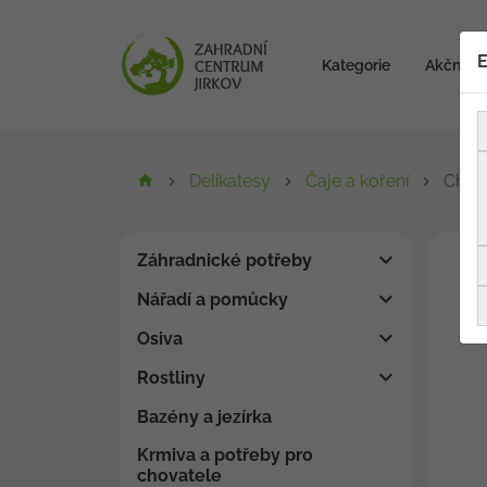
E
Kategorie
Akční zb
Delikatesy
Čaje a koření
Chai-
Záhradnické potřeby
Nářadí a pomůcky
Osiva
Rostliny
Bazény a jezírka
Krmiva a potřeby pro
chovatele