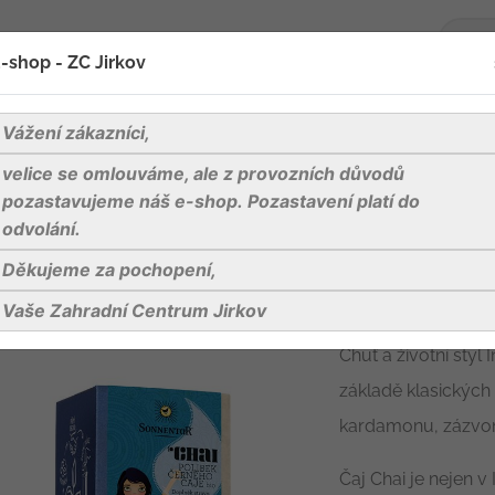
-shop - ZC Jirkov
oží
Blog
Kontakty
Vážení zákazníci,
velice se omlouváme, ale z provozních důvodů
polibek černého čaje bio 36g porc. dvoukomorový
pozastavujeme náš e-shop. Pozastavení platí do
odvolání.
Děkujeme za pochopení,
Chai-polibek č
dvoukomorov
Vaše Zahradní Centrum Jirkov
Chuť a životní styl
základě klasických
kardamonu, zázvoru
Čaj Chai je nejen v In