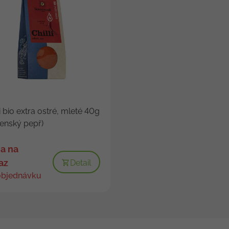
li bio extra ostré, mleté 40g
enský pepř)
a na
az
Detail
objednávku