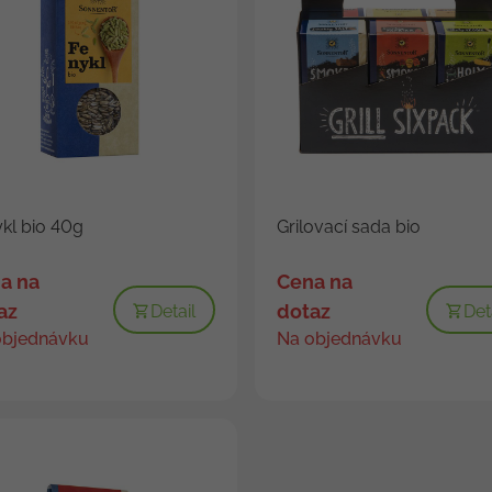
kl bio 40g
Grilovací sada bio
a na
Cena na
az
dotaz
Detail
Det
objednávku
Na objednávku