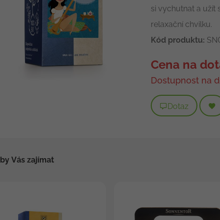
si vychutnat a užít 
relaxační chvilku.
Kód produktu:
SN
Cena na dot
Dostupnost na d
Dotaz
by Vás zajímat