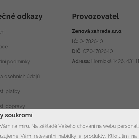
ečné odkazy
Provozovatel
Zenová zahrada s.r.o.
ení
IČ:
04782640
race
DIČ:
CZ04782640
Adresa:
Hornická 1426, 431 11
ní podmínky
a osobních údajů
ti platby
ti dopravy
ny soukromí
ení soukromí
Vám na míru. Na základě Vašeho chování na webu personal
zujeme Vám relevantní nabídky a produkty. Kliknutím na t