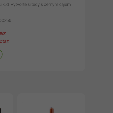
si klid. Vytvořte si tedy s černým čajem
00256
az
otaz