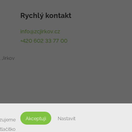
Rychlý kontakt
info@zcjirkov.cz
+420 602 33 77 00
 Jirkov
Akceptuji
Nastavit
izujeme
lačítko