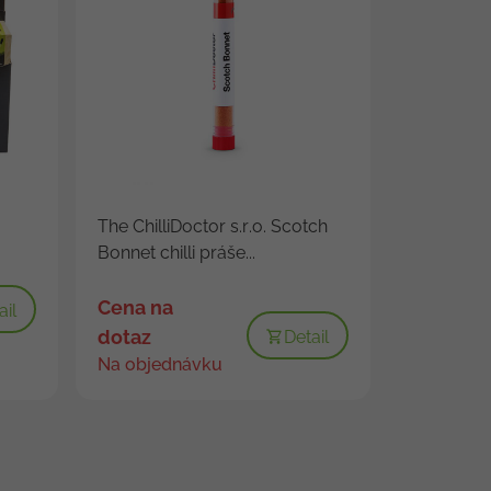
The ChilliDoctor s.r.o. Scotch
Bonnet chilli práše...
Cena na
ail
dotaz
Detail
Na objednávku