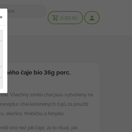
×
0,00 Kč
erného čaje bio 36g porc.
ý
 Indie. Všechny směsi chai jsou vytvořeny na
 receptur chai kořeněných čajů za použití
, skořice, hřebíčku a fenyklu.
dii více než pití čaje. Je to rituál, jak