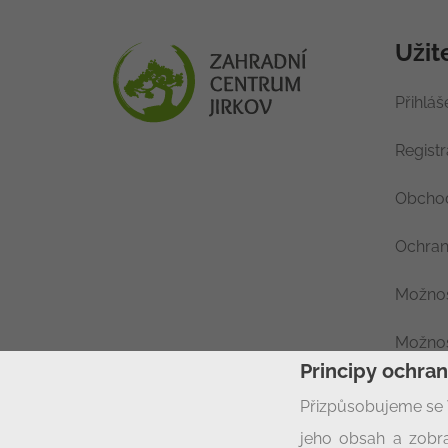
Užit
Přihláš
Regist
Obchod
Ochran
Možnos
Možnos
Principy ochra
Nastav
Přizpůsobujeme se 
jeho obsah a zobra