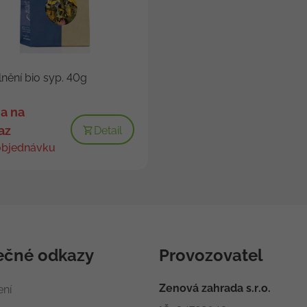
nění bio syp. 40g
a na
az
Detail
objednávku
ečné odkazy
Provozovatel
Zenová zahrada s.r.o.
ení