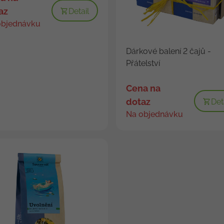
az
Detail
objednávku
Dárkové balení 2 čajů -
Přátelství
Cena na
dotaz
Det
Na objednávku