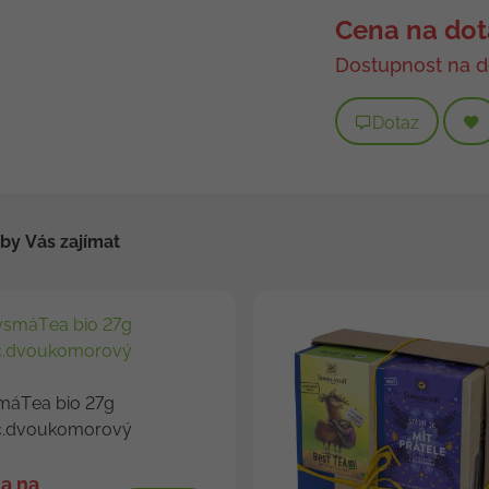
Cena na dot
Dostupnost na d
Dotaz
by Vás zajímat
máTea bio 27g
c.dvoukomorový
a na