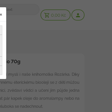
×
0,00 Kč
a bio 70g
To si myslí i naše knihomolka Rozárka. Díky
nnému éterickému biooleji se z dětí můžou
íci, zvědaví vědci a učení jim půjde jedna
pat pár kapek oleje do aromalampy nebo na
hluboka se nadechnout.