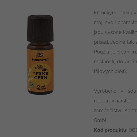
Éterickými oleji j
mají svoji charakt
jsou vysoce kvalitn
přísad. Jedině tak
Použití je velmi 
místností, do aro
tělových olejů.
Vyrobeno v sou
nepotravinářské
zemědělství. Kont
GmbH.
Kód produktu:
008