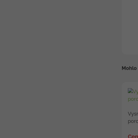
Mohlo 
Vys
por
Cen