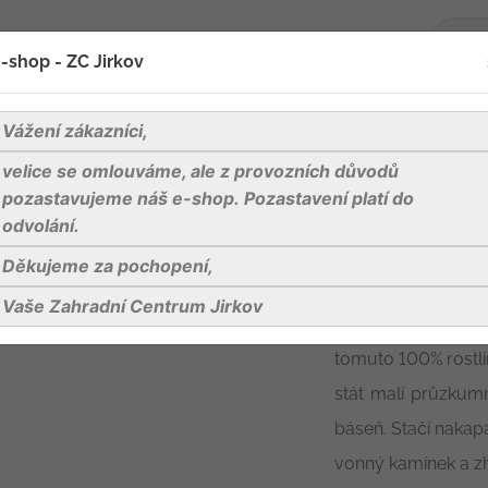
-shop - ZC Jirkov
oží
Blog
Kontakty
Vážení zákazníci,
velice se omlouváme, ale z provozních důvodů
á hlavička bio 70g
pozastavujeme náš e-shop. Pozastavení platí do
odvolání.
Děkujeme za pochopení,
Bystrá hlavičk
Vaše Zahradní Centrum Jirkov
Učení je legrace! 
tomuto 100% rostli
stát malí průzkumn
báseň. Stačí naka
vonný kamínek a z