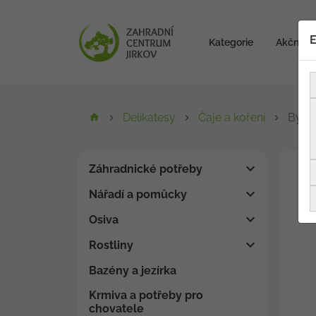
E
Kategorie
Akční zb
Delikatesy
Čaje a koření
Bystr
Záhradnické potřeby
Nářadí a pomůcky
Osiva
Rostliny
Bazény a jezírka
Krmiva a potřeby pro
chovatele