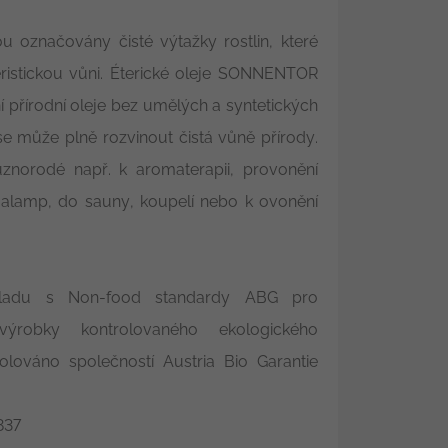
sou označovány čisté výtažky rostlin, které
eristickou vůni. Éterické oleje SONNENTOR
í přírodní oleje bez umělých a syntetických
 se může plně rozvinout čistá vůně přírody.
různorodé např. k aromaterapii, provonění
malamp, do sauny, koupelí nebo k ovonění
ladu s Non-food standardy ABG pro
 výrobky kontrolovaného ekologického
rolováno společností Austria Bio Garantie
37