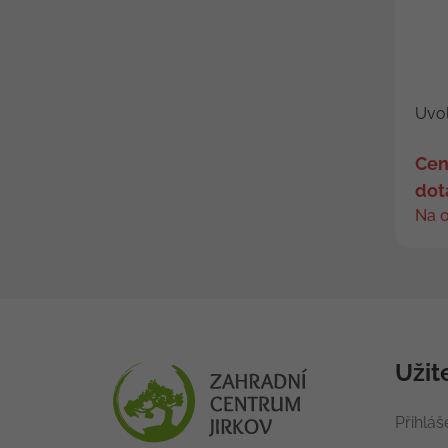
Uvol
Cen
dot
Na 
Užit
Přihláš