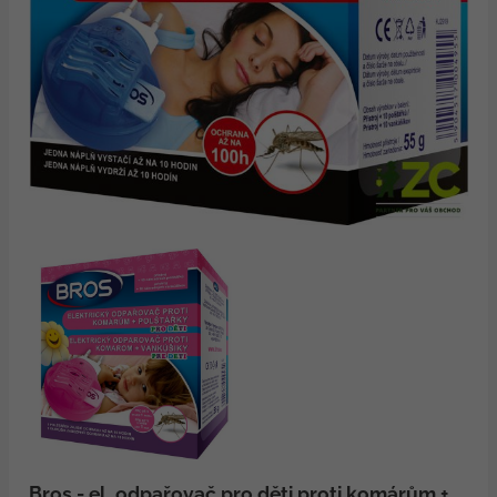
Bros - el. odpařovač pro děti proti komárům +