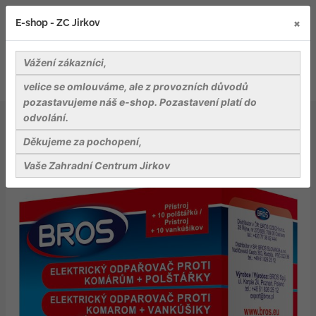
×
E-shop - ZC Jirkov
Vážení zákazníci,
velice se omlouváme, ale z provozních důvodů
pozastavujeme náš e-shop. Pozastavení platí do
odvolání.
Nářadí a pomůcky
Ostatní pomůcky a přísl.
Bros - el. odpařovač pro děti proti komárům + 10
Děkujeme za pochopení,
polštářků
Vaše Zahradní Centrum Jirkov