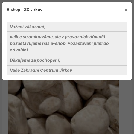
×
E-shop - ZC Jirkov
Vážení zákazníci,
velice se omlouváme, ale z provozních důvodů
pozastavujeme náš e-shop. Pozastavení platí do
odvolání.
Kameny a dekorativní stěrky
Botticino valounky, frakce 7-15 mm, pytel 25 kg
Děkujeme za pochopení,
Vaše Zahradní Centrum Jirkov