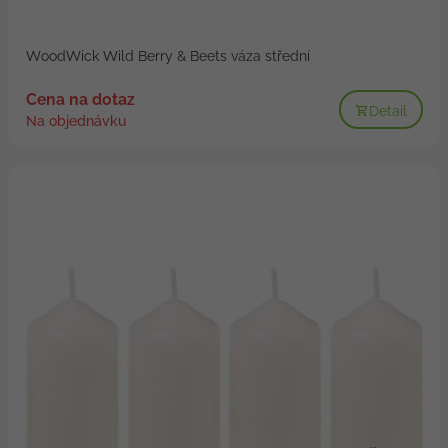
WoodWick Wild Berry & Beets váza střední
Cena na dotaz
Detail
Na objednávku