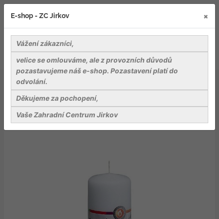
×
E-shop - ZC Jirkov
Vážení zákazníci,
velice se omlouváme, ale z provozních důvodů
pozastavujeme náš e-shop. Pozastavení platí do
odvolání.
Bydlení a relaxace v zahradě
Svíčky a vůně
Bolsius svíčka válec 60x120 bílá RAL
Děkujeme za pochopení,
Vaše Zahradní Centrum Jirkov