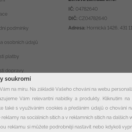
IČ:
04782640
race
DIČ:
CZ04782640
Adresa:
Hornická 1426, 431 11
ní podmínky
a osobních údajů
ti platby
ti dopravy
ny soukromí
ení soukromí
Vám na míru. Na základě Vašeho chování na webu personal
zujeme Vám relevantní nabídky a produkty. Kliknutím na t
síte také s využíváním cookies a předáním údajů o chování 
 reklamy na sociálních sítích a v reklamních sítích na dalších
enou reklamu si můžete podrobněji nastavit nebo kdykoli vyp