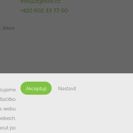
info@zcjirkov.cz
+420 602 33 77 00
 Jirkov
Akceptuji
Nastavit
izujeme
lačítko
na webu
 webech.
nout po