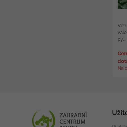
Vetr
valo
py...
Cen
dot
Na 
Užit
Přihláš