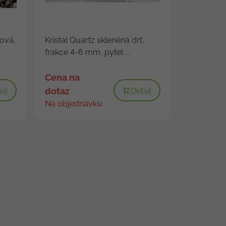
lová,
Kristal Quartz skleněná drť,
frakce 4-6 mm, pytel ...
Cena na
dotaz
ail
Detail
Na objednávku