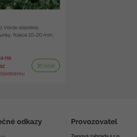
o Verde skleněné
unky, frakce 10-20 mm,
a na
az
Detail
objednávku
ečné odkazy
Provozovatel
Zenová zahrada s.r.o.
ení