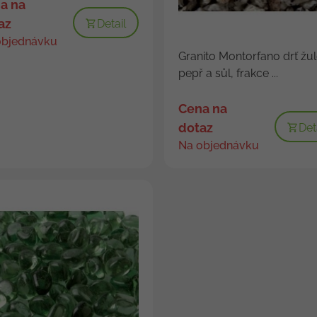
a na
az
Detail
objednávku
Granito Montorfano drť žu
pepř a sůl, frakce ...
Cena na
dotaz
Det
Na objednávku