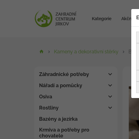
E
Kategorie
Akční zb
Kameny a dekorativní stěrky
Bian
Záhradnické potřeby
Nářadí a pomůcky
Osiva
Rostliny
Bazény a jezírka
Krmiva a potřeby pro
chovatele