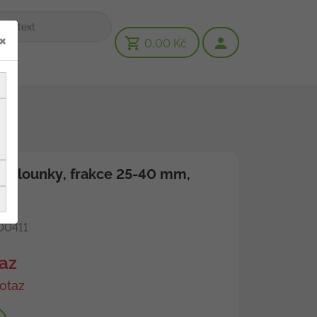
×
0,00 Kč
 valounky, frakce 25-40 mm,
0411
az
otaz