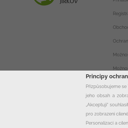
Regist
Obchod
Ochran
Možnos
Možnos
Principy ochra
Nastav
Přizpůsobujeme se 
jeho obsah a zobra
„Akceptuji“ souhla
pro zobrazení cílené
Personalizaci a cíl