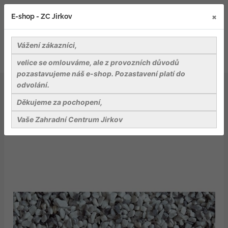
×
E-shop - ZC Jirkov
Vážení zákazníci,
velice se omlouváme, ale z provozních důvodů
pozastavujeme náš e-shop. Pozastavení platí do
odvolání.
Kameny a dekorativní stěrky
Bianco Norvegia, drť šedo-bílá, frakce 12-16 mm, pytel 25
Děkujeme za pochopení,
kg
Vaše Zahradní Centrum Jirkov