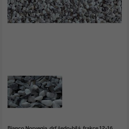
Bianco Norvegia, drť šedo-bílá, frakce 12-16