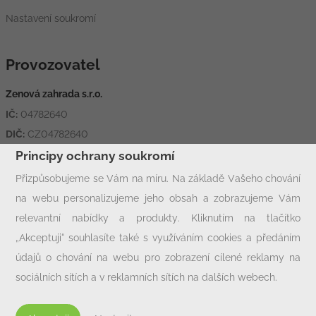
Nastavení soukromí
Provozovatel
Zenová zahrada s.r.o.
IČ:
04782640
DIČ:
CZ04782640
Adresa:
Hornická 1426, 431 11 Jirkov
Principy ochrany soukromí
Přizpůsobujeme se Vám na míru. Na základě Vašeho chování
na webu personalizujeme jeho obsah a zobrazujeme Vám
Rychlý kontakt
relevantní nabídky a produkty. Kliknutím na tlačítko
info@zcjirkov.cz
„Akceptuji“ souhlasíte také s využíváním cookies a předáním
+420 602 33 77 00
údajů o chování na webu pro zobrazení cílené reklamy na
sociálních sítích a v reklamních sítích na dalších webech.
Personalizaci a cílenou reklamu si můžete podrobněji nastavit