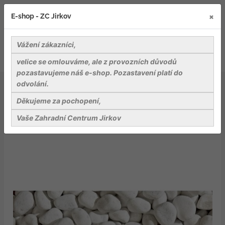
×
E-shop - ZC Jirkov
Vážení zákazníci,
velice se omlouváme, ale z provozních důvodů
pozastavujeme náš e-shop. Pozastavení platí do
odvolání.
Kameny a dekorativní stěrky
Bianco Carrara valounky, bílý mramor, frakce 7-15 mm,
Děkujeme za pochopení,
pytel 25 kg
Vaše Zahradní Centrum Jirkov