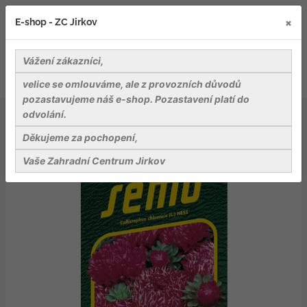
×
E-shop - ZC Jirkov
Vážení zákazníci,
velice se omlouváme, ale z provozních důvodů
pozastavujeme náš e-shop. Pozastavení platí do
odvolání.
Osiva
Květiny
Astra čínská - Red Ribbon 0,2g
Děkujeme za pochopení,
Vaše Zahradní Centrum Jirkov