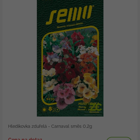
Hledíkovka zduřelá - Carnaval směs 0,2g
Cena na dotaz