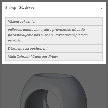
×
E-shop - ZC Jirkov
Vážení zákazníci,
velice se omlouváme, ale z provozních důvodů
pozastavujeme náš e-shop. Pozastavení platí do
odvolání.
Bydlení a relaxace v zahradě
Svíčky a vůně
Aromalampa keramická 122 x 94 mm, bílá
Děkujeme za pochopení,
Vaše Zahradní Centrum Jirkov