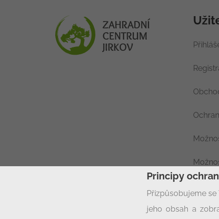
Užit
Přihláš
Regist
Obchod
Ochran
Možnos
Možnos
Principy ochra
Nastav
Přizpůsobujeme se 
jeho obsah a zobra