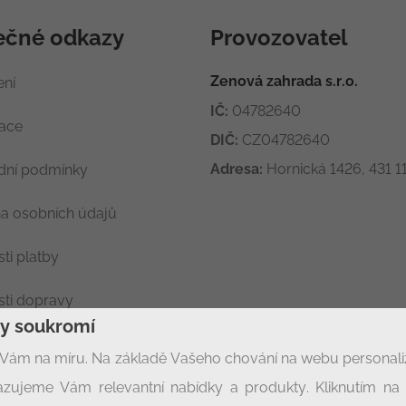
ečné odkazy
Provozovatel
Zenová zahrada s.r.o.
ení
IČ:
04782640
race
DIČ:
CZ04782640
Adresa:
Hornická 1426, 431 11
ní podmínky
a osobních údajů
ti platby
ti dopravy
ny soukromí
ení soukromí
Vám na míru. Na základě Vašeho chování na webu personal
zujeme Vám relevantní nabídky a produkty. Kliknutím na t