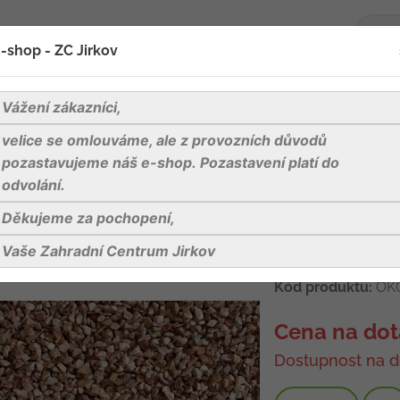
-shop - ZC Jirkov
oží
Blog
Kontakty
Vážení zákazníci,
velice se omlouváme, ale z provozních důvodů
escato drť, červeno hnědo šedo béžová, frakce 1,8-3 mm, py
pozastavujeme náš e-shop. Pozastavení platí do
odvolání.
Děkujeme za pochopení,
Arabescato dr
frakce 1,8-3 m
Vaše Zahradní Centrum Jirkov
Kód produktu:
OK
Cena na dot
Dostupnost na d