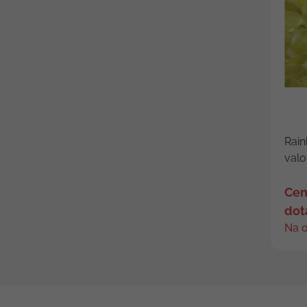
Rain
valo
Cen
dot
Na 