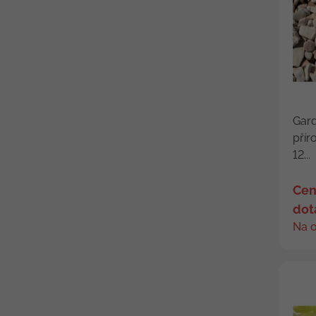
Gard
přír
12...
Cen
dot
Na 