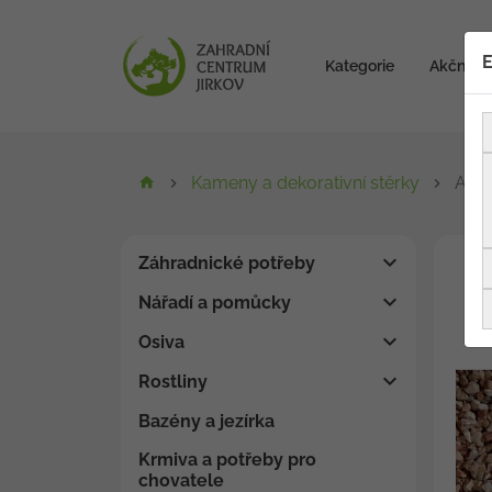
E
Kategorie
Akční zb
Kameny a dekorativní stěrky
Arab
Záhradnické potřeby
Nářadí a pomůcky
Osiva
Rostliny
Bazény a jezírka
Krmiva a potřeby pro
chovatele