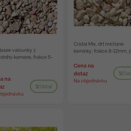
Cristal Mix, drť míchané
asee valounky z
kamínky, frakce 8-12mm, p.
odního kamene, frakce 5-
Cena na
dotaz
Det
a na
Na objednávku
az
Detail
objednávku