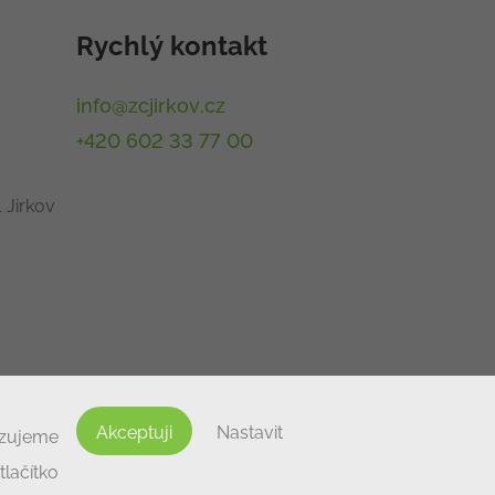
Rychlý kontakt
info@zcjirkov.cz
+420 602 33 77 00
 Jirkov
Akceptuji
Nastavit
izujeme
lačítko