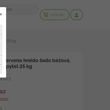
×
0,00 Kč
tel 25 kg
ť, červeno hnědo šedo béžová,
m, pytel 25 kg
00523
az
otaz