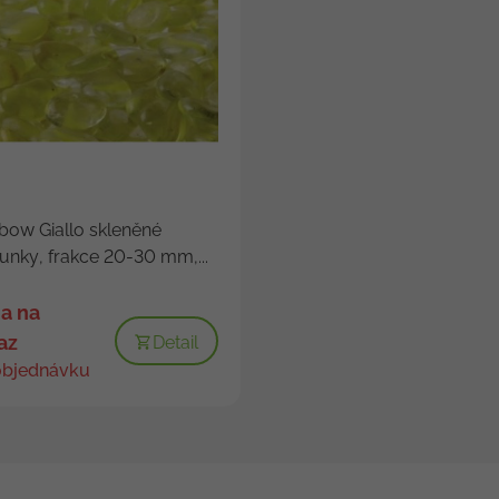
bow Giallo skleněné
unky, frakce 20-30 mm,...
a na
az
Detail
objednávku