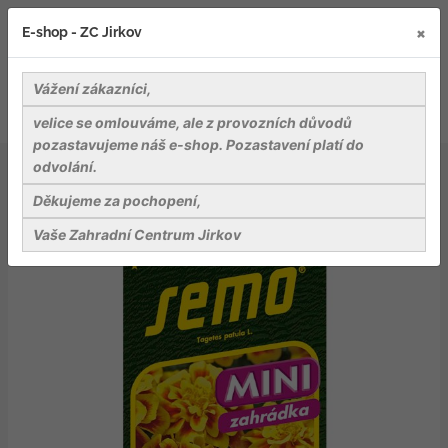
×
E-shop - ZC Jirkov
Vážení zákazníci,
velice se omlouváme, ale z provozních důvodů
pozastavujeme náš e-shop. Pozastavení platí do
odvolání.
Osiva
Květiny
Aksamitník rozkladitý - Safari Yellow Fire 30s - série MINI
Děkujeme za pochopení,
Vaše Zahradní Centrum Jirkov