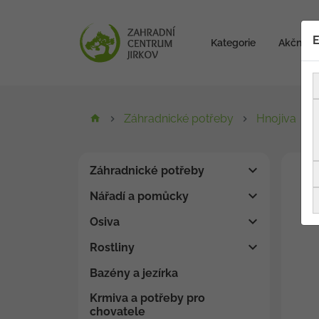
E
Kategorie
Akční zb
Záhradnické potřeby
Hnojiva
Záhradnické potřeby
Nářadí a pomůcky
Osiva
Rostliny
Bazény a jezírka
Krmiva a potřeby pro
chovatele