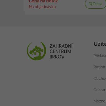
Cena na dotaz
Detail
Na objednávku
Užit
Přihláš
Regist
Obchod
Ochran
Možnos