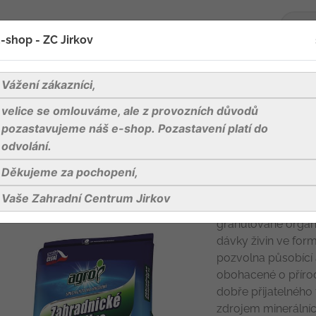
-shop - ZC Jirkov
oží
Blog
Kontakty
Vážení zákazníci,
velice se omlouváme, ale z provozních důvodů
AGRO Zahradnické hnojivo 10 kg
pozastavujeme náš e-shop. Pozastavení platí do
odvolání.
Děkujeme za pochopení,
AGRO Zahradni
Vaše Zahradní Centrum Jirkov
AGRO Zahradnické h
granulované organ
dávky živin ve form
pozvolna působící a
obohacené o příro
dobře přijatelného
zdrojem minerálníc