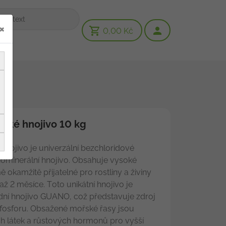
×
0,00 Kč
cké hnojivo 10 kg
nojivo je univerzální bezchloridové
ominerální hnojivo. Obsahuje vysoké
ě okamžitě přijatelné pro rostliny a živiny
ž 2 měsíce. Toto unikátní hnojivo je
dní hnojivo GUANO, což představuje zdroj
 fosforu. Obsažené mořské řasy jsou
h látek a růstových hormonů pro vyšší