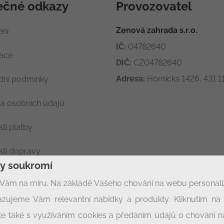
ečné odkazy
Provozovatel
Zenová zahrada s.r.o.
ení
IČ:
04782640
race
DIČ:
CZ04782640
Adresa:
Hornická 1426, 431 11
ní podmínky
a osobních údajů
ti platby
ti dopravy
ny soukromí
ení soukromí
Vám na míru. Na základě Vašeho chování na webu personal
zujeme Vám relevantní nabídky a produkty. Kliknutím na t
síte také s využíváním cookies a předáním údajů o chování 