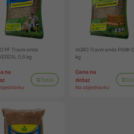
O PF Travní směs
AGRO Travní směs PARK 0
VERZÁL 0,5 kg
kg
a na
Cena na
az
dotaz
Detail
Det
objednávku
Na objednávku