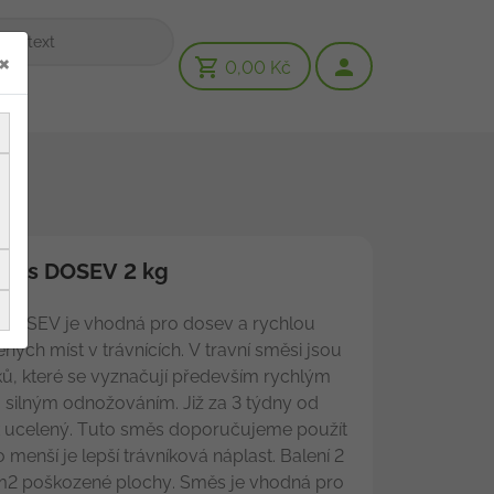
×
0,00 Kč
směs DOSEV 2 kg
DOSEV je vhodná pro dosev a rychlou
ých míst v trávnících. V travní směsi jsou
ků, které se vyznačují především rychlým
 a silným odnožováním. Již za 3 týdny od
ík ucelený. Tuto směs doporučujeme použít
o menší je lepší trávníková náplast. Balení 2
 m2 poškozené plochy. Směs je vhodná pro