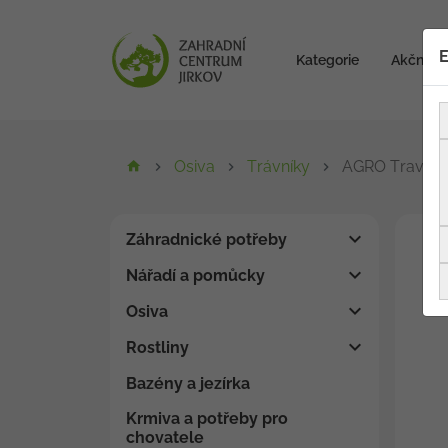
E
Kategorie
Akční zb
Osiva
Trávníky
AGRO Travní 
Záhradnické potřeby
Nářadí a pomůcky
Osiva
Rostliny
Bazény a jezírka
Krmiva a potřeby pro
chovatele