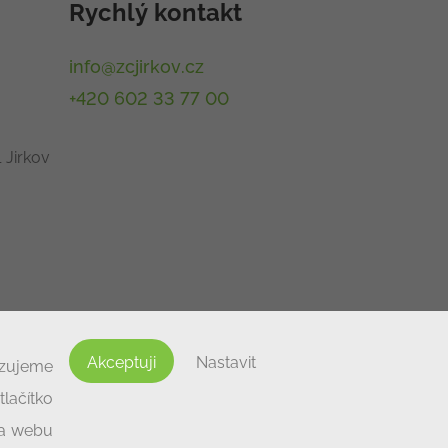
Rychlý kontakt
info@zcjirkov.cz
+420 602 33 77 00
 Jirkov
Akceptuji
Nastavit
izujeme
lačítko
na webu