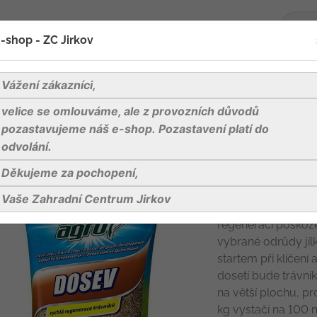
-shop - ZC Jirkov
oží
Blog
Kontakty
Vážení zákazníci,
velice se omlouváme, ale z provozních důvodů
směs DOSEV 2 kg
pozastavujeme náš e-shop. Pozastavení platí do
odvolání.
Děkujeme za pochopení,
AGRO Travní 
Vaše Zahradní Centrum Jirkov
AGRO Travní směs 
regeneraci poškozen
vybrané odrůdy jíl
startem při klíčení
dosetí bude trávn
na větší plochu, pr
kg vystačí na 100