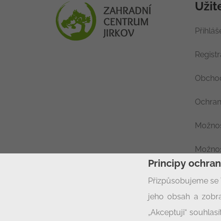
Užit
Přihláš
Regist
Obchod
Ochran
Možnos
Možnos
Principy ochra
Nastav
Přizpůsobujeme se 
jeho obsah a zobra
„Akceptuji“ souhla