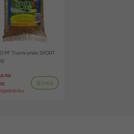
O PF Travní směs SPORT
kg
a na
az
Detail
objednávku