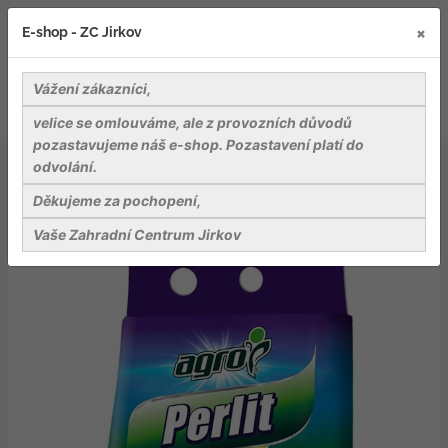
×
E-shop - ZC Jirkov
Vážení zákazníci,
velice se omlouváme, ale z provozních důvodů
pozastavujeme náš e-shop. Pozastavení platí do
odvolání.
Záhradnické potřeby
Substráty, rašeliny a mulče
Substráty
AGRO Perlit 3 L
Děkujeme za pochopení,
Vaše Zahradní Centrum Jirkov