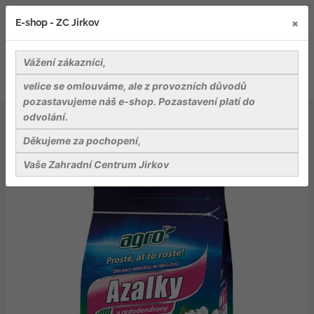
×
E-shop - ZC Jirkov
Vážení zákazníci,
velice se omlouváme, ale z provozních důvodů
pozastavujeme náš e-shop. Pozastavení platí do
odvolání.
Záhradnické potřeby
Hnojiva
AGRO Organo-minerální hnojivo azalky a rodododendron
Děkujeme za pochopení,
1 kg
Vaše Zahradní Centrum Jirkov