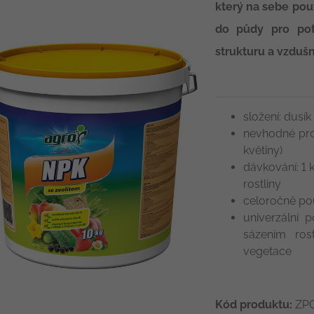
který na sebe pou
do půdy pro potř
strukturu a vzduš
složení: dusík
nevhodné pro 
květiny)
dávkování: 1 
rostliny
celoročně pou
univerzální p
sázením ros
vegetace
Kód produktu:
ZP0