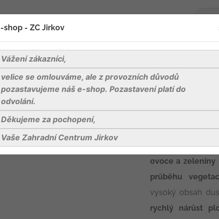
-shop - ZC Jirkov
oží
Blog
Kontakty
Vážení zákazníci,
velice se omlouváme, ale z provozních důvodů
AGRO NPK 11-7-7 se zeolitem 10 kg v kbelíku
pozastavujeme náš e-shop. Pozastavení platí do
odvolání.
Děkujeme za pochopení,
AGRO NPK 11-7-
Vaše Zahradní Centrum Jirkov
AGRO NPK
je mine
ovoce a zeleniny 
průběhu vegetac
vysoký obsah dus
rychlý nárůst pl