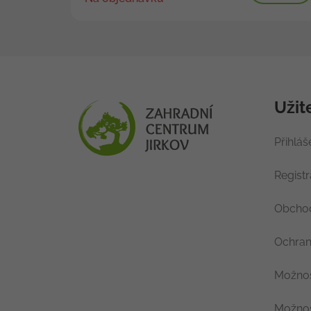
Užit
Přihláš
Regist
Obchod
Ochran
Možnos
Možnos