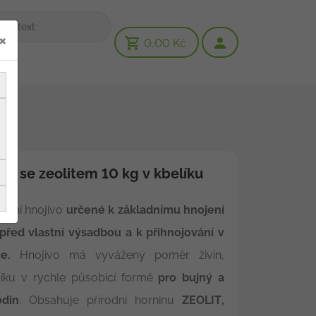
×
0,00 Kč
7 se zeolitem 10 kg v kbelíku
rální hnojivo
určené k základnímu hnojení
před vlastní výsadbou a k přihnojování v
e.
Hnojivo má vyvážený poměr živin,
íku v rychle působící formě
pro bujný a
odin
. Obsahuje přírodní horninu
ZEOLIT,