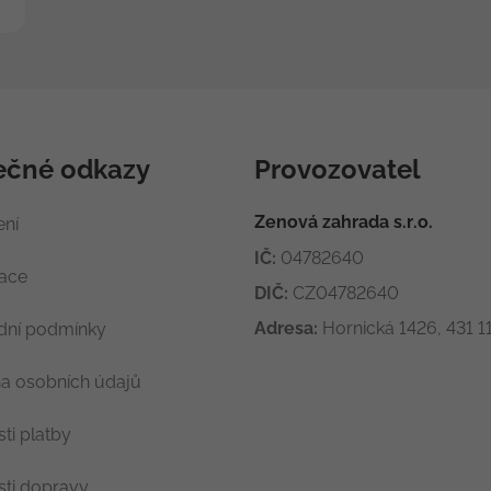
ečné odkazy
Provozovatel
Zenová zahrada s.r.o.
ení
IČ:
04782640
race
DIČ:
CZ04782640
Adresa:
Hornická 1426, 431 11
ní podmínky
a osobních údajů
ti platby
ti dopravy