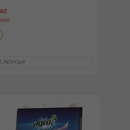
az
otaz
K_NOVÝ.pdf