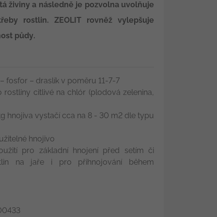
tá živiny a následně je pozvolna uvolňuje
eby rostlin. ZEOLIT rovněž vylepšuje
nost půdy.
 – fosfor – draslík v poměru 11-7-7
rostliny citlivé na chlór (plodová zelenina,
kg hnojiva vystačí cca na 8 - 30 m2 dle typu
žitelné hnojivo
oužití pro základní hnojení před setím či
tlin na jaře i pro přihnojování během
0433