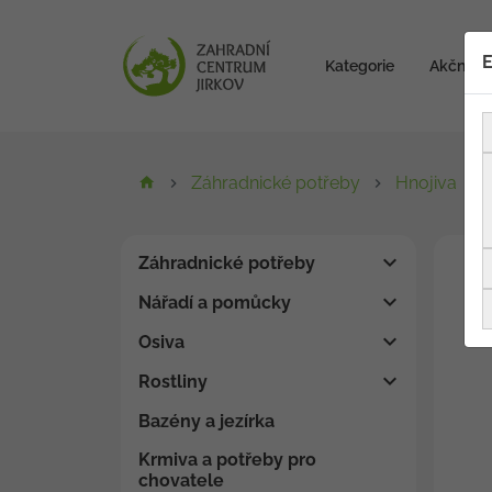
E
Kategorie
Akční zb
Záhradnické potřeby
Hnojiva
Záhradnické potřeby
Nářadí a pomůcky
Osiva
Rostliny
Bazény a jezírka
Krmiva a potřeby pro
chovatele