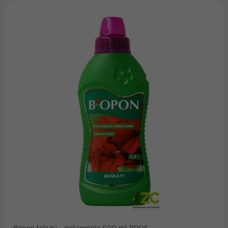
Bopon tekutý - pelargonie 500 ml BROS