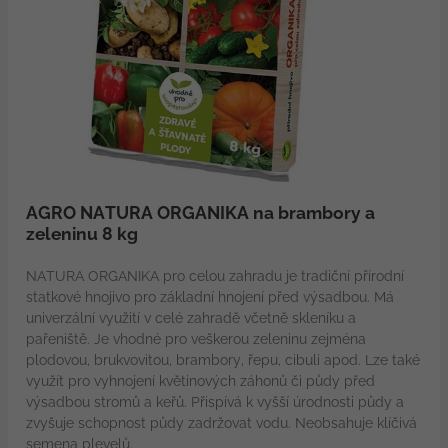
AGRO NATURA ORGANIKA na brambory a
zeleninu 8 kg
NATURA ORGANIKA pro celou zahradu je tradiční přírodní
statkové hnojivo pro základní hnojení před výsadbou. Má
univerzální využití v celé zahradě včetně skleníku a
pařeniště. Je vhodné pro veškerou zeleninu zejména
plodovou, brukvovitou, brambory, řepu, cibuli apod. Lze také
využít pro vyhnojení květinových záhonů či půdy před
výsadbou stromů a keřů. Přispívá k vyšší úrodnosti půdy a
zvyšuje schopnost půdy zadržovat vodu. Neobsahuje klíčivá
semena plevelů.