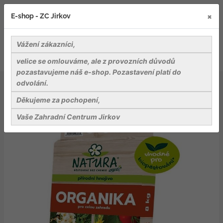
×
E-shop - ZC Jirkov
Vážení zákazníci,
velice se omlouváme, ale z provozních důvodů
pozastavujeme náš e-shop. Pozastavení platí do
odvolání.
Záhradnické potřeby
Hnojiva
AGRO NATURA ORGANIKA na brambory a zeleninu 8 kg
Děkujeme za pochopení,
Vaše Zahradní Centrum Jirkov