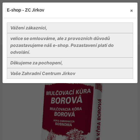
×
E-shop - ZC Jirkov
Vážení zákazníci,
velice se omlouváme, ale z provozních důvodů
pozastavujeme náš e-shop. Pozastavení platí do
odvolání.
Záhradnické potřeby
Substráty, rašeliny a mulče
Mulče
Agro Mulčovací kůra borová 70 L
Děkujeme za pochopení,
Vaše Zahradní Centrum Jirkov