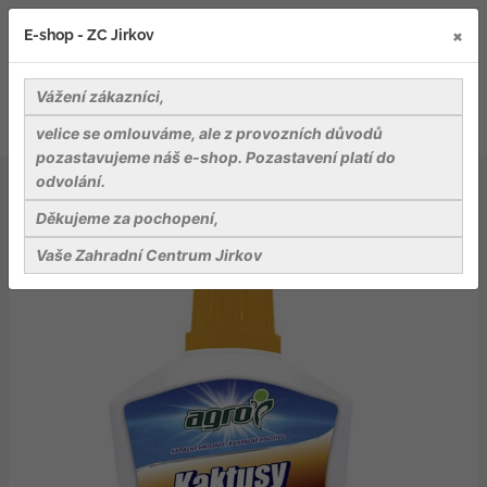
×
E-shop - ZC Jirkov
Vážení zákazníci,
velice se omlouváme, ale z provozních důvodů
pozastavujeme náš e-shop. Pozastavení platí do
odvolání.
Záhradnické potřeby
Hnojiva
AGRO Kapalné hnojivo pro kaktusy 0,25 L
Děkujeme za pochopení,
Vaše Zahradní Centrum Jirkov