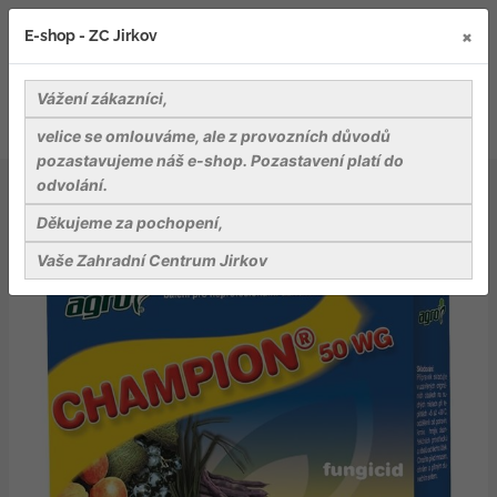
×
E-shop - ZC Jirkov
Vážení zákazníci,
velice se omlouváme, ale z provozních důvodů
pozastavujeme náš e-shop. Pozastavení platí do
odvolání.
Záhradnické potřeby
Přípravky na ochranu rostlin
AGRO Champion 50 WG 3 x 10 g
Děkujeme za pochopení,
Vaše Zahradní Centrum Jirkov