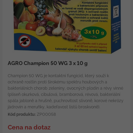
AGRO Champion 50 WG 3 x 10 g
Champion 50 WG je kontaktní fungicid, který souží k
ochraně rostlin proti širokému spektru houbových a
bakteriálních chorob zeleniny, ovocných plodin a révy vinné
(plíseň okurková, cibulová, bramborová, révová, bakteriální
spála jabloně a hrušně, puchrovitost slivoně, korové nekrózy
jádrovin a meruňky, kadeřavost listů broskvoně).
Kód produktu:
ZP00058
Cena na dotaz