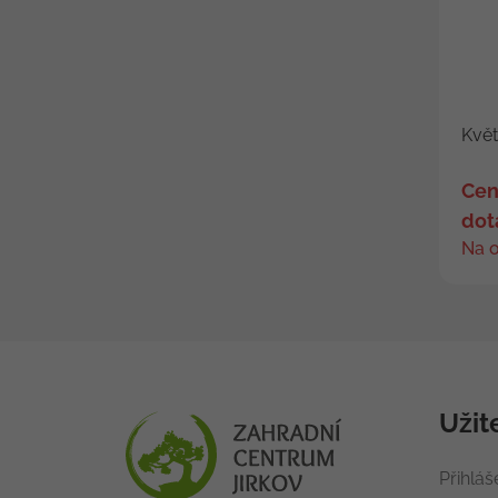
Květ
Cen
dot
Na 
Užit
Přihláš