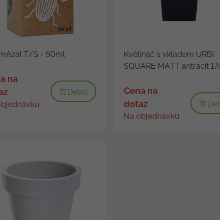
mAzal T/S - 50ml
Květináč s vkladem URBI
SQUARE MATT antracit 1
a na
Cena na
az
Detail
dotaz
Det
objednávku
Na objednávku