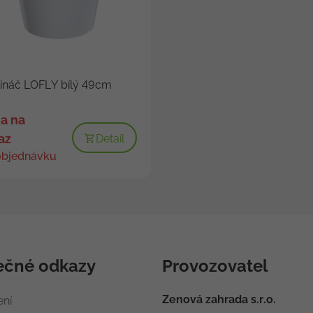
ináč LOFLY bílý 49cm
a na
az
Detail
objednávku
ečné odkazy
Provozovatel
Zenová zahrada s.r.o.
ení