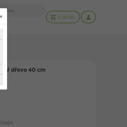
×
0,00 Kč
ndář dřevo 40 cm
00454