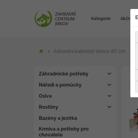
E
Kategorie
Akční zb
Adventní kalendář dřevo 40 cm
Záhradnické potřeby
Nářadí a pomůcky
Osiva
Rostliny
Bazény a jezírka
Krmiva a potřeby pro
chovatele